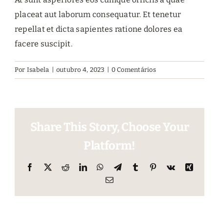
placeat aut laborum consequatur. Et tenetur
repellat et dicta sapientes ratione dolores ea
facere suscipit.
Por
Isabela
|
outubro 4, 2023
|
0 Comentários
Share This Story, Choose Your
Platform!
Facebook
X
Reddit
LinkedIn
WhatsApp
Telegram
Tumblr
Pinterest
Vk
Xing
E-
mail