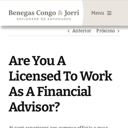
Ir
para
Menu
o
conteúdo
Anterior
Próximo
Sobre
Atuação
Are You A
Serviços
Licensed To Work
Sócios
As A Financial
Contato
Advisor?
At sunt asperiores eos cumque officiis a quae